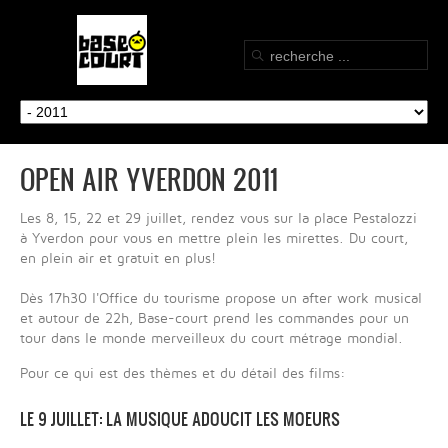
OPEN AIR YVERDON 2011
Les 8, 15, 22 et 29 juillet, rendez vous sur la place Pestalozzi
à Yverdon pour vous en mettre plein les mirettes. Du court,
en plein air et gratuit en plus!
Dès 17h30 l'Office du tourisme propose un after work musical
et autour de 22h, Base-court prend les commandes pour un
tour dans le monde merveilleux du court métrage mondial.
Pour ce qui est des thèmes et du détail des films:
LE 9 JUILLET: LA MUSIQUE ADOUCIT LES MOEURS