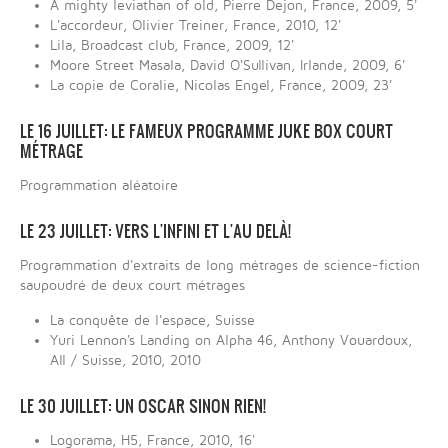
A mighty leviathan of old, Pierre Dejon, France, 2009, 5'
L'accordeur, Olivier Treiner, France, 2010, 12'
Lila, Broadcast club, France, 2009, 12'
Moore Street Masala, David O'Sullivan, Irlande, 2009, 6'
La copie de Coralie, Nicolas Engel, France, 2009, 23'
LE 16 JUILLET: LE FAMEUX PROGRAMME JUKE BOX COURT
MÉTRAGE
Programmation aléatoire
LE 23 JUILLET: VERS L'INFINI ET L'AU DELÀ!
Programmation d'extraits de long métrages de science-fiction
saupoudré de deux court métrages
La conquête de l'espace, Suisse
Yuri Lennon's Landing on Alpha 46, Anthony Vouardoux,
All / Suisse, 2010, 2010
LE 30 JUILLET: UN OSCAR SINON RIEN!
Logorama, H5, France, 2010, 16'