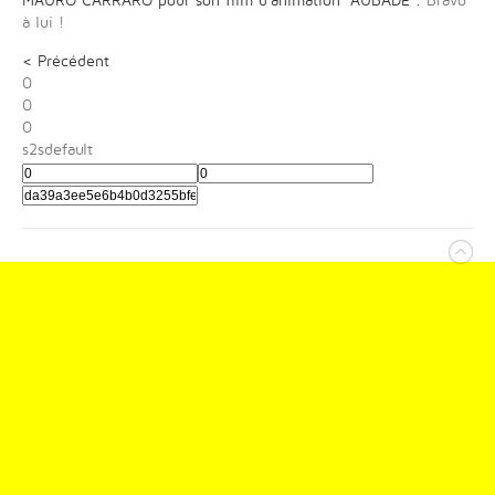
MAURO CARRARO pour son film d'animation "AUBADE".
Bravo
à lui !
< Précédent
0
0
0
s2sdefault