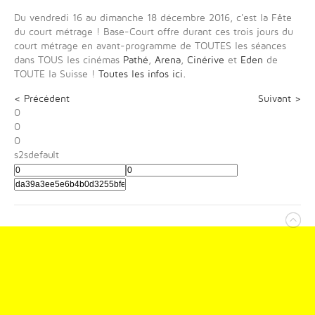
Du vendredi 16 au dimanche 18 décembre 2016, c'est la Fête
du court métrage ! Base-Court offre durant ces trois jours du
court métrage en avant-programme de TOUTES les séances
dans TOUS les cinémas
Pathé
,
Arena
,
Cinérive
et
Eden
de
TOUTE la Suisse !
Toutes les infos ici.
< Précédent
Suivant >
0
0
0
s2sdefault