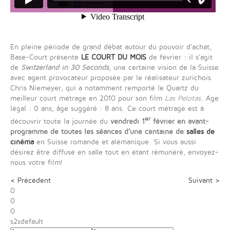
En pleine période de grand débat autour du pouvoir d'achat,
Base-Court présente
LE COURT DU MOIS
de février : il s'agit
de
Switzerland in 30 Seconds
, une certaine vision de la Suisse
avec agent provocateur proposée par le réalisateur zurichois
Chris Niemeyer, qui a notamment remporté le Quartz du
meilleur court métrage en 2010 pour son film
Las Pelotas
. Age
légal : 0 ans, âge suggéré : 8 ans. Ce court métrage est à
er
découvrir toute la journée du
vendredi 1
février
en avant-
programme de toutes les séances d'une centaine de
salles de
cinéma
en Suisse romande et alémanique. Si vous aussi
désirez être diffusé en salle tout en étant rémunéré, envoyez-
nous votre film!
< Précédent
Suivant >
0
0
0
s2sdefault