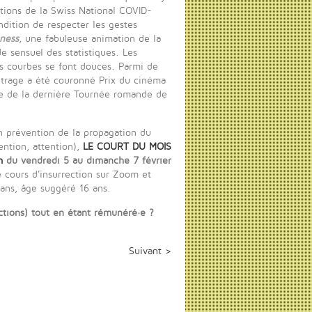
ations de la Swiss National COVID-
ndition de respecter les gestes
ness
, une fabuleuse animation de la
 sensuel des statistiques. Les
s courbes se font douces. Parmi de
étrage a été couronné Prix du cinéma
tie de la dernière Tournée romande de
 prévention de la propagation du
ention, attention),
LE COURT DU MOIS
m
du vendredi 5 au dimanche 7 février
e cours d'insurrection sur Zoom et
 ans, âge suggéré 16 ans.
ictions) tout en étant rémunéré·e ?
Suivant >