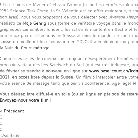
! En ce mois de février célébrant l'amour (selon les dernières inform
1984 Science Task Force, la St-Valentin est en effet maintenue, à co
barrières), nous vous proposons de vous délecter avec
Average Happi
réalisatrice
Maja Gehrig
sous forme de véritable voyage dans le monde
graphiques camembert fondent, les schémas montent en flèche et le
nombreux prix et sélections en Suisse et dans le monde, ce court m
suisse du meilleur film d'animation en 2020. Il a également fait par
la Nuit du Court métrage
.
Comme les salles de cinéma sont toujours désespérément fermées en
prochain variant des îles Sandwich du Sud (qui est très indigeste, att
de février se tiendra à nouveau en ligne sur
www.base-court.ch/lcd
2021, en accès libre depuis la Suisse
. Un film à intercaler entre votr
votre séance de massage tantrique par visioconférence. Age légal 14
Vous désirez être diffusé·e en salle (ou en ligne en période de restr
Envoyez-nous votre film
!
< Précédent
0
0
0
s2sdefault