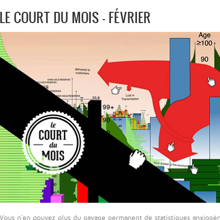
LE COURT DU MOIS - FÉVRIER
Vous n'en pouvez plus du gavage permanent de statistiques anxiogène