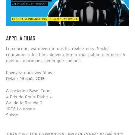
APPEL À FILMS
Le concours est ouvert à tous les réalisateurs. Seules
contraintes : les films doivent être « tout public » et durer 5
minutes maximum, générique compris.
Envoyez-nous vos films !
Délai :
19 août 2013
Association Base-Court
« Prix de Court Pathé »
Av. de la Rasude 2
1006 Lausanne
Suisse
OPEN CALL FOR SUBMISSION : PRIX DE COURT PATHÉ 2013