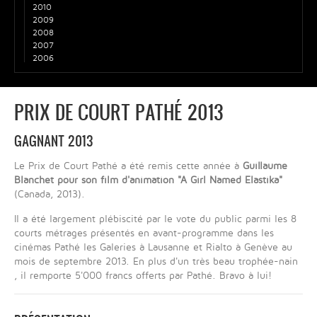
2010
2009
2008
2007
2006
PRIX DE COURT PATHÉ 2013
GAGNANT 2013
Le Prix de Court Pathé a été remis cette année à
Guillaume
Blanchet pour son film d'animation "A Girl Named Elastika"
(Canada, 2013).
Il a été largement plébiscité par le vote du public parmi les 8
courts métrages présentés en avant-programme dans les
cinémas Pathé les Galeries à Lausanne et Rialto à Genève au
mois de septembre 2013. En plus d'un très beau trophée-nain
, il remporte 5'000 francs offerts par Pathé. Bravo à lui!