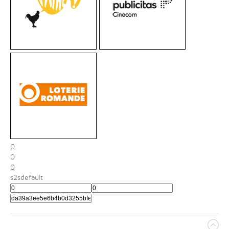
0
0
0
s2sdefault