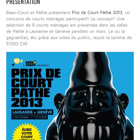
PRÉSENTATION
Base-Court et Pathé présentent
Prix de Court Pathé 2013
, un
concours de courts métrages participatif! Le concept? Une
sélection de 8 courts métrages est présentée dans les salles
de Pathé à Lausanne et Genève pendant un mois. Le ou la
gagnant(e), élu grâce aux votes du public, reçoit la somme de
5'000 CHF.