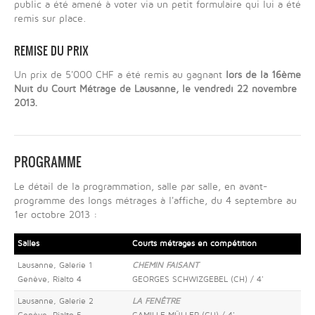
public a été amené à voter via un petit formulaire qui lui a été
remis sur place.
REMISE DU PRIX
Un prix de 5'000 CHF a été remis au gagnant
lors de la 16ème
Nuit du Court Métrage de Lausanne, le vendredi 22 novembre
2013.
PROGRAMME
Le détail de la programmation, salle par salle, en avant-
programme des longs métrages à l'affiche, du 4 septembre au
1er octobre 2013 :
Salles
Courts métrages en compétition
Lausanne, Galerie 1
CHEMIN FAISANT
Genève, Rialto 4
GEORGES SCHWIZGEBEL (CH) / 4'
Lausanne, Galerie 2
LA FENÊTRE