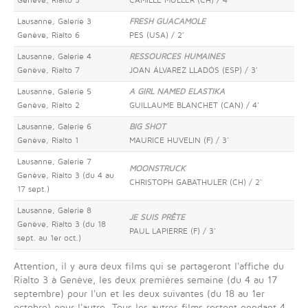
Genève, Rialto 5
CAMILLE MÜLLER (CH) / 4'
Lausanne, Galerie 3
FRESH GUACAMOLE
Genève, Rialto 6
PES (USA) / 2’
Lausanne, Galerie 4
RESSOURCES HUMAINES
Genève, Rialto 7
JOAN ÁLVAREZ LLADÓS (ESP) / 3'
Lausanne, Galerie 5
A GIRL NAMED ELASTIKA
Genève, Rialto 2
GUILLAUME BLANCHET (CAN) / 4'
Lausanne, Galerie 6
BIG SHOT
Genève, Rialto 1
MAURICE HUVELIN (F) / 3'
Lausanne, Galerie 7
MOONSTRUCK
Genève, Rialto 3 (du 4 au
CHRISTOPH GABATHULER (CH) / 2'
17 sept.)
Lausanne, Galerie 8
JE SUIS PRÊTE
Genève, Rialto 3 (du 18
PAUL LAPIERRE (F) / 3'
sept. au 1er oct.)
Attention, il y aura deux films qui se partageront l'affiche du
Rialto 3 à Genève, les deux premières semaine (du 4 au 17
septembre) pour l'un et les deux suivantes (du 18 au 1er
octobre) pour l'autre. Tous les autres films restent pendant 4